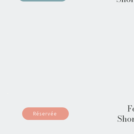
F
Réservée
Shor