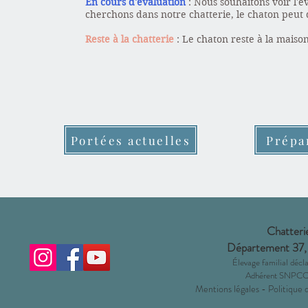
En cours d'évaluation
: Nous souhaitons voir l'
cherchons dans notre chatterie, le chaton peut
Reste à la chatterie
: Le chaton reste à la maison
Portées actuelles
Prépa
Chatterie
Département 37,
Éleva
ge familial dé
Adhérent SNPCC 
Mentions légales
-
Politique 