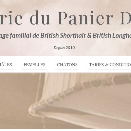
rie du Panier D
age familial de British Shorthair & British Longh
LIVRE D'OR -
Depuis 2010
MÂLES
FEMELLES
CHATONS
TARIFS & CONDITI