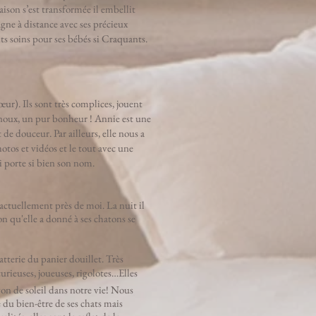
ison s’est transformée il embellit
ne à distance avec ses précieux
tits soins pour ses bébés si Craquants.
r). Ils sont très complices, jouent
genoux, un pur bonheur ! Annie est une
de douceur. Par ailleurs, elle nous a
otos et vidéos et le tout avec une
 porte si bien son nom.
actuellement près de moi. La nuit il
n qu'elle a donné à ses chatons se
atterie du panier douillet. Très
curieuses, joueuses, rigolotes…Elles
yon de soleil dans notre vie! Nous
e du bien-être de ses chats mais