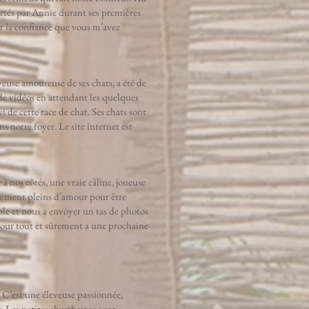
pportés par Annie durant ses premières
ur la confiance que vous m’avez
euse amoureuse de ses chats, a été de
 de vidéos en attendant les quelques
 de cette race de chat. Ses chats sont
s notre foyer. Le site internet est
 nos côtés, une vraie câline, joueuse
nnement pleins d’amour pour être
le et nous a envoyer un tas de photos
 pour tout et sûrement a une prochaine
C’est une éleveuse passionnée,
. Les petites shorthair se sont