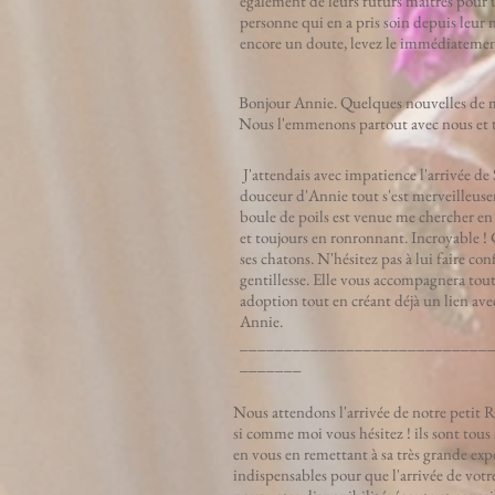
également de leurs futurs maîtres pour une
personne qui en a pris soin depuis leur 
encore un doute, levez le immédiatement,
Bonjour Annie. Quelques nouvelles de mon
Nous l'emmenons partout avec nous et t
J'attendais avec impatience l'arrivée de
douceur d'Annie tout s'est merveilleusem
boule de poils est venue me chercher en
et toujours en ronronnant. Incroyable ! 
ses chatons. N'hésitez pas à lui faire co
gentillesse. Elle vous accompagnera tout
adoption tout en créant déjà un lien ave
Annie.
____________________________
_______
Nous attendons l'arrivée de notre petit R
si comme moi vous hésitez ! ils sont tous 
en vous en remettant à sa très grande exp
indispensables pour que l'arrivée de vo