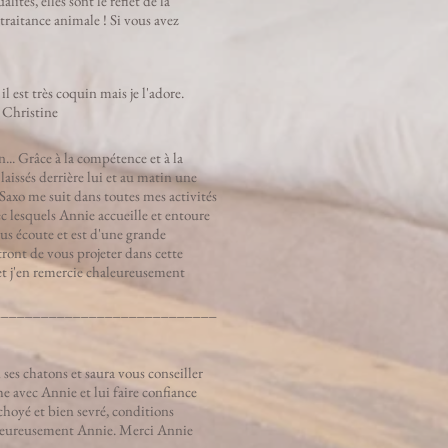
ités, elles sont le reflet de la
traitance animale ! Si vous avez
 est très coquin mais je l'adore.
 Christine
... Grâce à la compétence et à la
aissés derrière lui et au matin une
axo me suit dans toutes mes activités
c lesquels Annie accueille et entoure
ous écoute et est d'une grande
tront de vous projeter dans cette
 et j'en remercie chaleureusement
____________________________
ses chatons et saura vous conseiller
he avec Annie et lui faire confiance
choyé et bien sevré, conditions
haleureusement Annie. Merci Annie