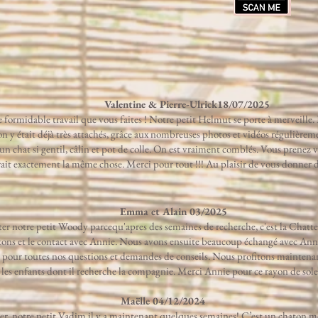
Valentine & Pierre-Ulrick18/07/2025
rmidable travail que vous faites ! Notre petit Helmut se porte à merveille. Il 
 y était déjà très attachés, grâce aux nombreuses photos et vidéos régulièrem
 un chat si gentil, câlin et pot de colle. On est vraiment comblés. Vous prenez 
ferait exactement la même chose. Merci pour tout !!! Au plaisir de vous donner 
Emma et Alain 03/2025
er notre petit Woody parcequ'apres des semaines de recherche, c'est la Chatte
atons et le contact avec Annie. Nous avons ensuite beaucoup échangé avec Annie
 pour toutes nos questions et demandes de conseils. Nous profitons maintenan
les enfants dont il recherche la compagnie. Merci Annie pour ce rayon de solei
Maëlle 04/12/2024
yer, notre petit Vadim il y a maintenant quelques semaines! C’est un chaton m