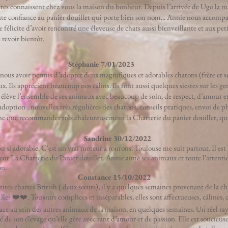
êtres connaissent chez vous la maison du bonheur. Depuis l’arrivée de Ugo la ma
te confiance au panier douillet qui porte bien son nom... Annie nous accompag
 me félicite d’avoir rencontré une éleveuse de chats aussi bienveillante et aux pe
 revoir bientôt.
Stéphanie 7/01/2023
us avoir permis d’adopter deux magnifiques et adorables chatons (frère et sœu
x. Ils apprécient beaucoup nos câlins. Ils font aussi quelques siestes sur les 
 élève l’ensemble de ses animaux avec beaucoup de soin, de respect, d’amour et 
doption : nouvelles très régulières des chatons, conseils pratiques, envoi de ph
c que recommander très chaleureusement la Chatterie du panier douillet, qui
Sandrine 30/12/2022
 si adorable. C'est un vrai moteur à ronrons. Toulouse me suit partout. Il est 
t La Chatterie du Panier douillet. Annie aime ses animaux et toute l'attentio
on.
Constance 15/10/2022
ites chattes British ( deux sœurs), il y a quelques semaines provenant de la ch
les ❤️❤️. Toujours complices et inséparables, elles sont affectueuses, câlines, 
 place au sein des autres animaux de la maison, en quelques semaines. Un réel ra
 de son élevage qu’elle gère avec tant d’amour et de passion. Elle est soucieus