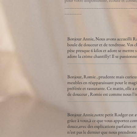
pour votre disponibilité, écoute et consei
_____________________________
_______
Bonjour Annie, Nous avons accueilli Ra
boule de douceur et de tendresse. Vos ch
pèse presque 6 kilos et adore se mettre s
adore la crème chantilly! Il se passionne 
Bonjour, Romie , prudente mais curieuse ,
meubles en réapparaissant pour le magiqu
préférée et rassurante. Ce matin, elle a 
de douceur , Romie est comme nous l'i
Bonjour Annie,notre petit Rodger est a
grâce à vous,à ce que vous apportez com
douce,avec des explications parfaites 
n’est pas le dernier que nous prendrons 