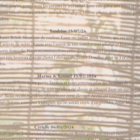
libré, joueur, gentil avec les enfants et très câlin! Tout cela grâce aux soins a
our toutes vos attentions: conseils, échanges, vidéos, photo, mais surtout po
adim.
Sandrine 25/07/24
atte Britsh Shorthair de couleur Fawn mi juillet 2024. Annie, qui est une élev
e l arrivée de notre chaton avec l envoi de très nombreuses photos et beaucoup
notre domicile. Nous recommandons cette éleveuse dans l acquisition et le suivi
 très heureux d avoir choisi l élevage du Panier Douillet pour ce 1 er chat dan
tos.
Marina & Samuel 15/02/2024
us attendions notre petite Savana, et nous sommes plus qu’heureux de l’avoir à
apter en quelques jours, on sent qu’elle a été élevée et éduqué dans un enviro
site! Nous recommandons pleinement cette élevage, Annie est toujours disponib
. Ses chatons sont tous à croquer, qu’on aurait envie d’en prendre deux! Merci
Cyrielle 06/01/2024
ous tenons à remercier chaleureusement Annie pour son travail exceptionnel. 
très professionnelle. Nous savons que nous avons fait le meilleur choix possible