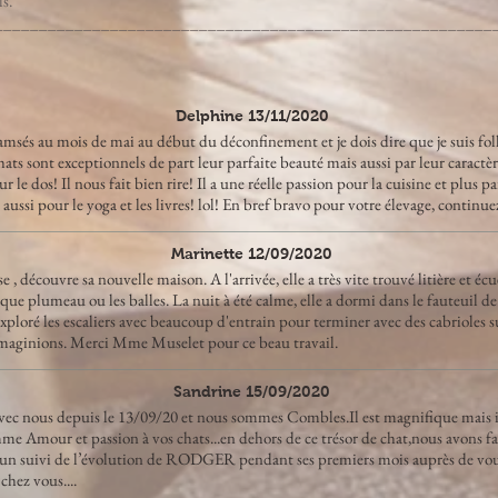
ls.
________________________________________________________
Delphine 13/11/2020
msés au mois de mai au début du déconfinement et je dois dire que je suis f
ats sont exceptionnels de part leur parfaite beauté mais aussi par leur caractè
ur le dos! Il nous fait bien rire! Il a une réelle passion pour la cuisine et plus 
aussi pour le yoga et les livres! lol! En bref bravo pour votre élevage, continuez 
Marinette 12/09/2020
 découvre sa nouvelle maison. A l'arrivée, elle a très vite trouvé litière et écuel
e plumeau ou les balles. La nuit à été calme, elle a dormi dans le fauteuil de sa
exploré les escaliers avec beaucoup d'entrain pour terminer avec des cabrioles sur 
maginions. Merci Mme Muselet pour ce beau travail.
Sandrine 15/09/2020
vec nous depuis le 13/09/20 et nous sommes Combles.Il est magnifique mais il 
me Amour et passion à vos chats...en dehors de ce trésor de chat,nous avons f
et un suivi de l’évolution de RODGER pendant ses premiers mois auprès de vou
chez vous....