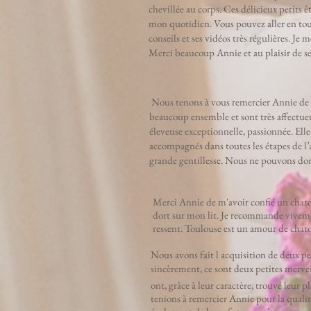
chevillée au corps. Ces délicieux petits 
mon quotidien. Vous pouvez aller en tou
conseils et ses vidéos très régulières. Je
Merci beaucoup Annie et au plaisir de se
Nous tenons à vous remercier Annie de no
beaucoup ensemble et sont très affectueu
éleveuse exceptionnelle, passionnée. Elle
accompagnés dans toutes les étapes de l’a
grande gentillesse. Nous ne pouvons don
Merci Annie de m'avoir confié un chaton
dort sur mon lit. Je recommande vivemen
ressent. Toulouse est un amour de chat
Nous avons fait l acquisition de deux pet
sincèrement, ce sont deux petites merveil
ont, grâce à leur caractère, trouvé leur
tenions à remercier Annie pour la qualité