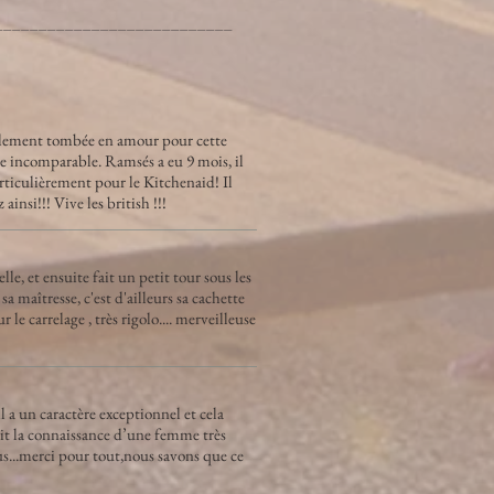
___________________________
ollement tombée en amour pour cette
re incomparable. Ramsés a eu 9 mois, il
particulièrement pour le Kitchenaid! Il
ainsi!!! Vive les british !!!
le, et ensuite fait un petit tour sous les
 maîtresse, c'est d'ailleurs sa cachette
le carrelage , très rigolo.... merveilleuse
a un caractère exceptionnel et cela
ait la connaissance d’une femme très
s...merci pour tout,nous savons que ce