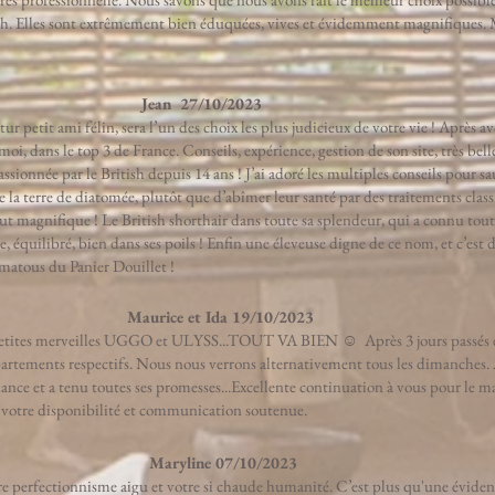
4h. Elles sont extrêmement bien éduquées, vives et évidemment magnifiques.
Jean 27/10/2023
tur petit ami félin, sera l’un des choix les plus judicieux de votre vie ! Après 
 moi, dans le top 3 de France. Conseils, expérience, gestion de son site, très bel
ssionnée par le British depuis 14 ans ! J’ai adoré les multiples conseils pour 
 la terre de diatomée, plutôt que d’abîmer leur santé par des traitements clas
ut magnifique ! Le British shorthair dans toute sa splendeur, qui a connu tout l
e, équilibré, bien dans ses poils ! Enfin une éleveuse digne de ce nom, et c’est 
atous du Panier Douillet !
Maurice et Ida 19/10/2023
tites merveilles UGGO et ULYSS...TOUT VA BIEN ☺️ Après 3 jours passés 
tements respectifs. Nous nous verrons alternativement tous les dimanches. Ap
ance et a tenu toutes ses promesses...Excellente continuation à vous pour le mai
x, votre disponibilité et communication soutenue.
Maryline 07/10/2023
re perfectionnisme aigu et votre si chaude humanité. C’est plus qu'une évidenc