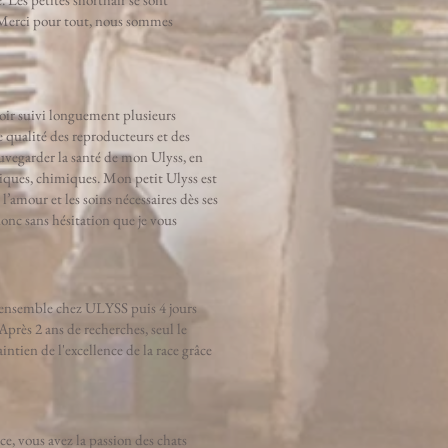
 Merci pour tout, nous sommes
avoir suivi longuement plusieurs
le qualité des reproducteurs et des
sauvegarder la santé de mon Ulyss, en
siques, chimiques. Mon petit Ulyss est
’amour et les soins nécessaires dès ses
donc sans hésitation que je vous
ensemble chez ULYSS puis 4 jours
rès 2 ans de recherches, seul le
ntien de l'excellence de la race grâce
e, vous avez la passion des chats