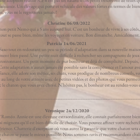
 adoption réussie !Ce n est pas un hasard si ces petits trésors ont de telles qual
naissance. Un élevage qui porte et véhicule des valeurs fortes en termes de bien
 vous ne le regretterez jamais !
Christine 06/08/2022
 petit Nemo qui a 5 ans aujourd'hui. C'est un bonheur de vivre à ses côtés, il
out se passe bien, même les voyages en voiture. Bon dimanche. Amicalement.
Patricia 14/06/2021
 Saxo tout en redoutant un peu sa période d'adaptation dans sa nouvelle maison
ent bien passé. Une petite nuit difficile à rechercher ses compagnons de jeux l
 ronronnant. Un petit moment de pur bonheur et déjà de complicité. Depuis, S
Cette adaptation n'aurait jamais été possible sans la compétence et l'amour ave
nfiance, elle adore son métier, ses chats, vous prodigue de nombreux conseils, v
 au long de votre attente avec de petites vidéos et des photos qui vous permet
c le chaton que vous avez choisi. N'hésitez pas, le bonheur est au rendez-vous
________________________________________________________
Véronique 24/12/2020
'Roméo. Annie est une éleveuse extraordinaire, elle connait parfaitement bien 
si mignons qu'il est bien difficile de choisir. Vous pouvez affiner votre recherc
érience. Chatterie d'exception où vous aurez la garantie que votre chaton sera 
tre chaton se passe le mieux possible. Nous sommes ravis et recommandons c