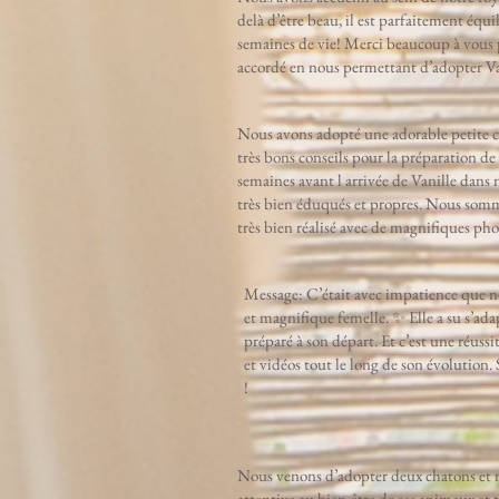
delà d’être beau, il est parfaitement équi
semaines de vie! Merci beaucoup à vous p
accordé en nous permettant d’adopter V
Nous avons adopté une adorable petite ch
très bons conseils pour la préparation d
semaines avant l arrivée de Vanille dans 
très bien éduqués et propres. Nous sommes
très bien réalisé avec de magnifiques pho
Message: C’était avec impatience que no
et magnifique femelle. ✨ Elle a su s’ad
préparé à son départ. Et c’est une réus
et vidéos tout le long de son évolution
!
Nous venons d’adopter deux chatons et n
attentive au bien-être de ses animaux et 