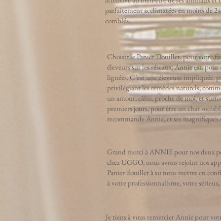
parfaitement acclimatées en moins de 2
comblés.
Choisir le Panier Douillet, pour votre fu
éleveurs sur les réseaux, Annie est, pour
lignées. C’est une éleveuse impliquée, pa
privilégiant les remèdes naturels, comme
un amour, câlin, proche de moi, et surto
premiers jours, pour être un chat sociabl
recommande Annie, et ses magnifiques m
Grand merci à ANNIE pour nos deux pe
chez UGGO, nous avons rejoint nos appar
Panier douillet à su nous mettre en confi
à votre professionnalisme, votre sérieu
Je tiens à vous remercier Annie pour vot