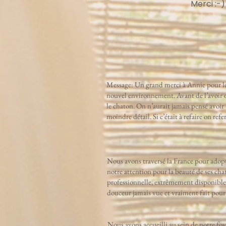
Merci :-)
Message: Un grand merci à Annie pour le fo
nouvel environnement. Avant de l’avoir on
le chaton. On n’aurait jamais pensé avoir
moindre détail. Si c’était à refaire on re
Nous avons traversé la France pour adopt
notre attention pour la beauté de ses ch
professionnelle, extrêmement disponible
douceur jamais vue et vraiment fait pour 
Nous avons accueilli au sein de notre fo