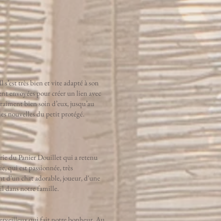
s’est très bien et vite adapté à son
ent envoyées pour créer un lien avec
vraiment bien soin d’eux, jusqu’au
des nouvelles du petit protégé.
rie du Panier Douillet qui a retenu
, qui est passionnée, très
t d'un chat adorable, joueur, d'une
l dans notre famille.
erveilleux qui fait notre bonheur. Au