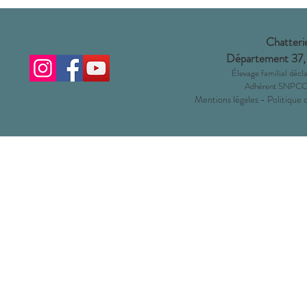
Chatterie
Département 37,
Éleva
ge familial dé
Adhérent SNPCC 
Mentions légales
-
Politique 