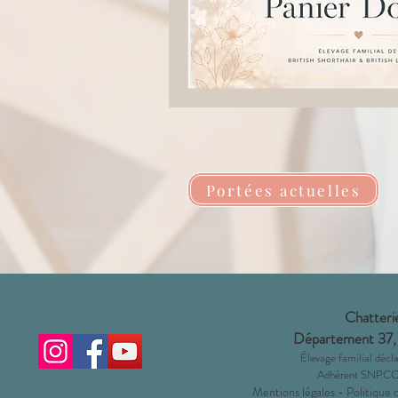
Portées actuelles
Chatterie
Département 37,
Éleva
ge familial dé
Adhérent SNPCC 
Mentions légales
-
Politique 