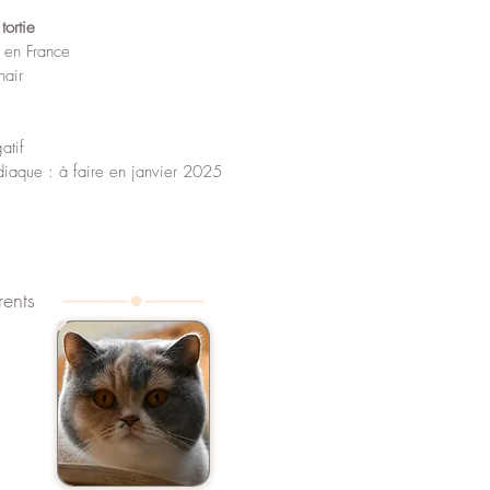
tortie
en France
hair
atif
aque : à faire en janvier 2025
rents