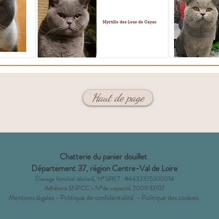
Haut de page
Chatterie du panier douillet
Département 37,
région Centre-Val de Loire
Éleva
ge familial déclaré, N°SIRET : 84432325300014
Adhérent SNPCC - N°de capacité 2009/3
7/07
Mentions légales
-
Politique de confidentialité
-
Politique des cookies