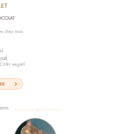
LET
OCOLAT
e chez nous
if
gatf
: CMH négatif
ents