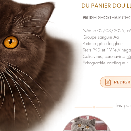
DU PANIER DOUIL
BRITISH SHORTHAIR CH
Née le 02/03/2025, né
Groupe sanguin Aa
Porte le gène longhair
Tests PKD et FIV-FeLV négat
Calicivirus, coronavirus
né
Échographie cardiaque 
Les par