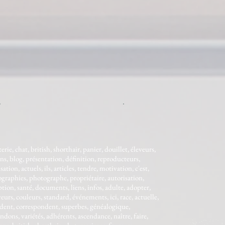
Mâle cinnamon
Fils de Lili
Parents : Milka/Ivan
chocolat
lilas
erie, chat, british, shorthair, panier, douillet, éleveurs,
ns, blog, présentation, définition, reproducteurs,
isation, actuels, ils, articles, tendre, motivation, c'est,
graphies, photographe, propriétaire, autorisation,
ption, santé, documents, liens, infos, adulte, adopter,
veurs, couleurs, standard, événements, ici, race, actuelle,
dent, correspondent, superbes, généalogique,
dons, variétés, adhérents, ascendance, naître, faire,