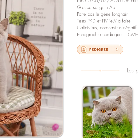
Née le 06/02/2026 née che
Groupe sanguin Ab
Porte pas le gène longhair
Tests PKD et FIV-FeLV à faire
Calicivirus, coronavirus négatif
Echographie cardiaque : CMH 
Les 