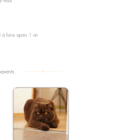
z nous
à faire après 1 an
parents